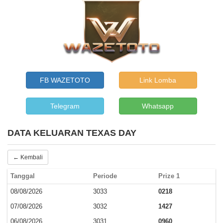
FB WAZETOTO
Link Lomba
Telegram
Whatsapp
DATA KELUARAN TEXAS DAY
← Kembali
Tanggal
Periode
Prize 1
08/08/2026
3033
0218
07/08/2026
3032
1427
06/08/2026
3031
0960