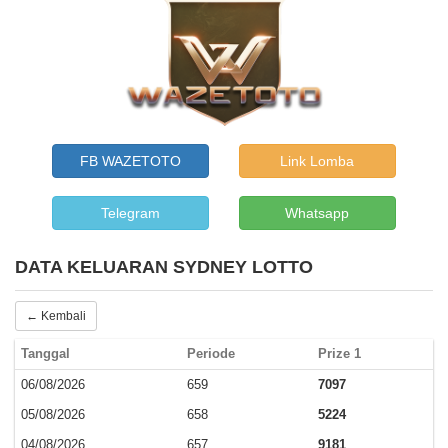
FB WAZETOTO
Link Lomba
Telegram
Whatsapp
DATA KELUARAN SYDNEY LOTTO
← Kembali
Tanggal
Periode
Prize 1
06/08/2026
659
7097
05/08/2026
658
5224
04/08/2026
657
9181