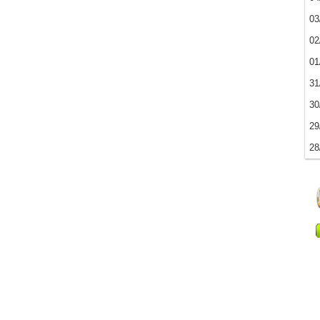
03
02
01
31
30
29
28