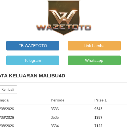
FB WAZETOTO
Link Lomba
Telegram
Whatsapp
ATA KELUARAN MALIBU4D
 Kembali
nggal
Periode
Prize 1
/08/2026
3536
9343
/08/2026
3535
1987
/08/2026
3534
7122