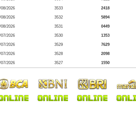
/08/2026
3533
2418
/08/2026
3532
5894
/08/2026
3531
0449
/07/2026
3530
1353
/07/2026
3529
7629
/07/2026
3528
2098
/07/2026
3527
1550