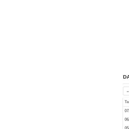
D
←
Ta
07
06
05