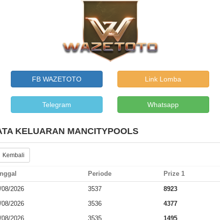
FB WAZETOTO
Link Lomba
Telegram
Whatsapp
ATA KELUARAN MANCITYPOOLS
 Kembali
nggal
Periode
Prize 1
/08/2026
3537
8923
/08/2026
3536
4377
/08/2026
3535
1495